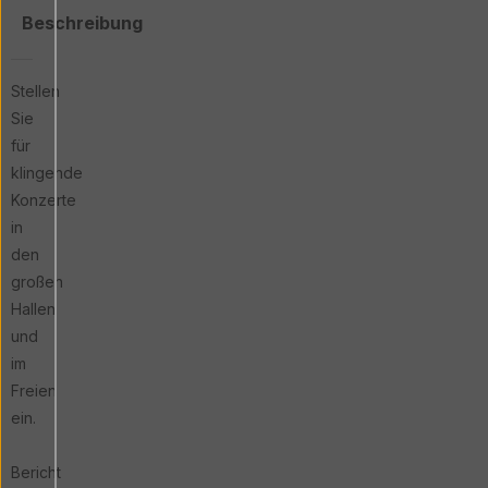
Beschreibung
Stellen
Sie
für
klingende
Konzerte
in
den
großen
Hallen
und
im
Freien
ein.
Bericht