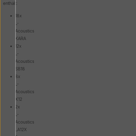
enthält:
18x
L-
Acoustics
KARA
12x
L-
Acoustics
SB18
8x
L-
Acoustics
X12
2x
L-
Acoustics
LA12X