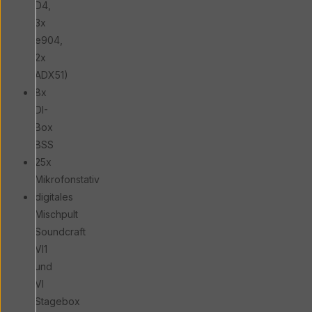
D4,
3x
e904,
2x
ADX51)
8x
DI-
Box
BSS
25x
Mikrofonstativ
digitales
Mischpult
Soundcraft
VI1
und
VI
Stagebox