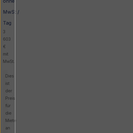
ohne
MwSt /
Tag
3
603
€
mit
MwSt.
Dies
ist
der
Preis
für
die
Miete
an