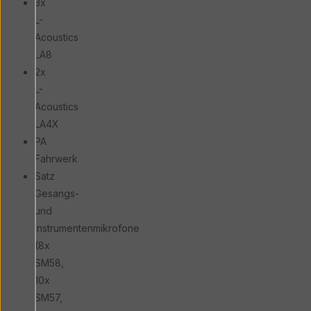
3x
L-
Acoustics
LA8
2x
L-
Acoustics
LA4X
PA
Fahrwerk
Satz
Gesangs-
und
Instrumentenmikrofone
(8x
SM58,
10x
SM57,