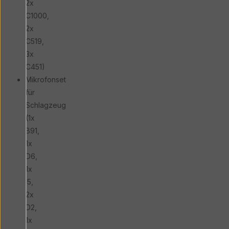
2x
C1000,
2x
C519,
3x
C451)
Mikrofonset
für
Schlagzeug
(1x
B91,
1x
D6,
1x
i5,
2x
D2,
1x