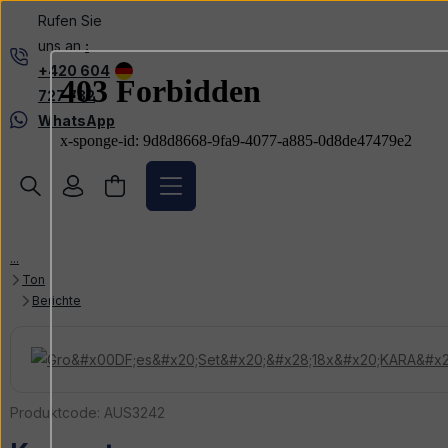
Rufen Sie
uns an
:
+420 604
727 732
WhatsApp
Ton
Berichte
Produktcode:
AUS3242