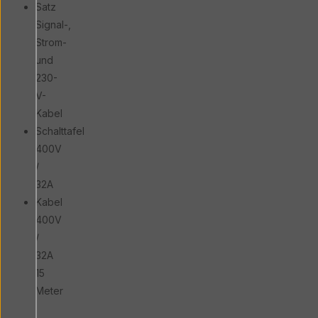
Satz
Signal-,
Strom-
und
230-
V-
Kabel
Schalttafel
400V
/
32A
Kabel
400V
/
32A
15
Meter